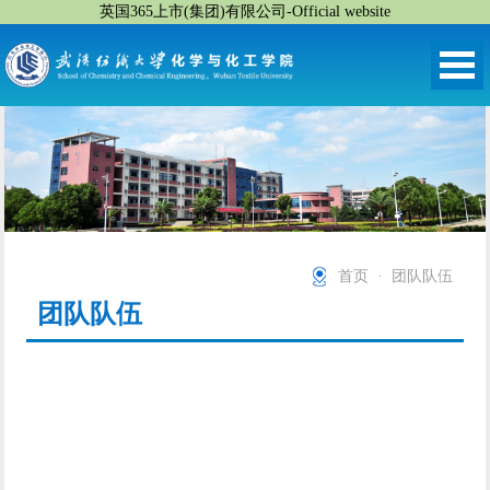
英国365上市(集团)有限公司-Official website
首页
·
团队队伍
团队队伍